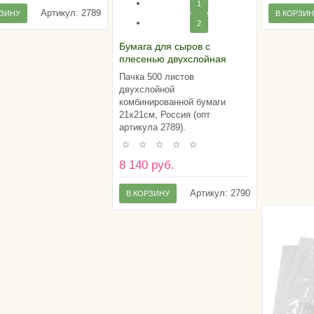
1
Артикул:
2789
РЗИНУ
В КОРЗИ
2
Бумага для сыров с
плесенью двухслойная
25х25см (пачка 500 листов),
Пачка 500 листов
Россия
двухслойной
комбинированной бумаги
21х21см, Россия (опт
артикула 2789).
8 140 руб.
Артикул:
2790
В КОРЗИНУ