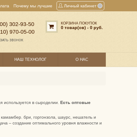
плата
Почему мы лучшие
Личный кабинет
00) 302‑93‑50
КОРЗИНА ПОКУПОК
0 товар(ов) - 0 руб.
910) 970‑05‑00
ЗАТЬ ЗВОНОК
НАШ ТЕХНОЛОГ
О НАС
ая используется в сыроделии.
Есть оптовые
камамбер. бри, горгонзола, шаурс, нешатель и
дача – создание оптимального уровня влажности и