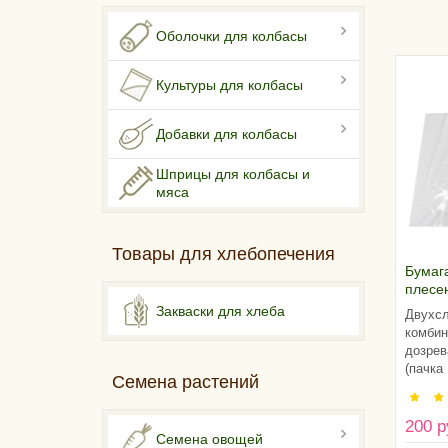
Оболочки для колбасы
Культуры для колбасы
Добавки для колбасы
Шприцы для колбасы и
мяса
Товары для хлебопечения
Бумага
плесе
25х25с
Закваски для хлеба
Двухс
Росси
комбин
дозрев
(пачка 
Семена растений
200 р
Семена овощей