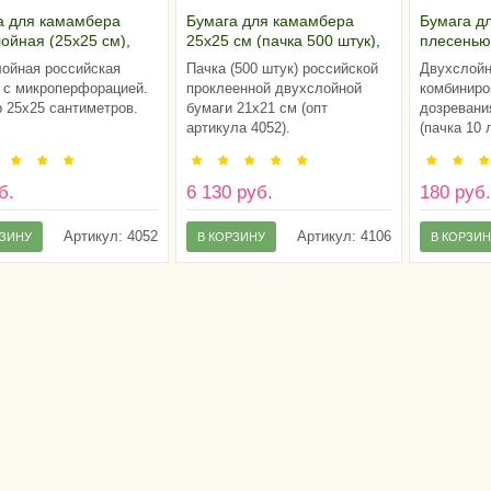
а для камамбера
Бумага для камамбера
Бумага д
ойная (25х25 см),
25х25 см (пачка 500 штук),
плесенью
я
Россия
21х21см (
ойная российская
Пачка (500 штук) российской
Двухслой
Россия
 с микроперфорацией.
проклеенной двухслойной
комбиниро
 25х25 сантиметров.
бумаги 21х21 см (опт
дозревани
артикула 4052).
(пачка 10 
б.
6 130 руб.
180 руб
Артикул:
4052
Артикул:
4106
РЗИНУ
В КОРЗИНУ
В КОРЗИ