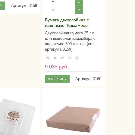
1
Артикул:
3159
НУ
2
Бумага двухслойная с
надписью "Камамбер"
(21х21 см), (пачка 500
Двухслойная бумага 25 см
листов) Россия
для выдержки камамбера с
надписью. 500 листов (опт
артикула 3159).
9 035 руб.
Артикул:
3160
В КОРЗИНУ