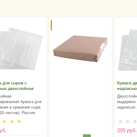
СКИДКА ОТ
ОБЪЕМА
 для сыров с
Бумага д
нью двухслойная
надписью
м (пачка 10 листов),
(21х21 см
лойная
Двухслойн
я
10 листов
ированная бумага для
выдержки 
ания и хранения сыра
надписью.
10 листов). Россия.
уб.
205 руб