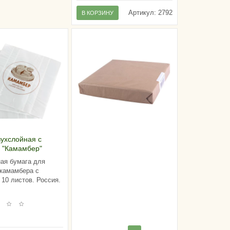
Артикул:
2792
В КОРЗИНУ
вухслойная с
 "Камамбер"
), Россия (пачка
ая бумага для
)
камамбера с
 10 листов. Россия.
.