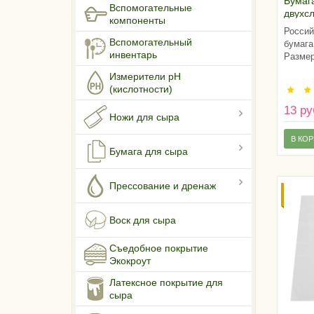
Бумаг
Вспомогательные
двухсл
компоненты
Росси
Россий
Вспомогательный
бумага
инвентарь
Размер
Измерители pH
(кислотности)
13 ру
Ножи для сыра
В КО
Бумага для сыра
Прессование и дренаж
СКИД
КОЛИ
Воск для сыра
Съедобное покрытие
Экокроут
Латексное покрытие для
сыра