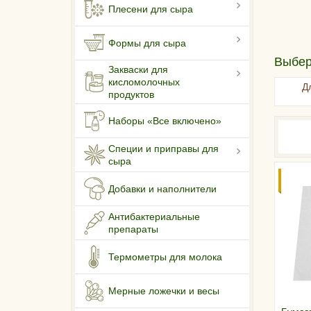
Плесени для сыра
Формы для сыра
Выбер
Закваски для
кисломолочных
Д
продуктов
Наборы «Все включено»
Специи и приправы для
сыра
СКИД
КОЛИ
Добавки и наполнители
Антибактериальные
препараты
Термометры для молока
Мерные ложечки и весы