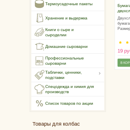
Термоусадочные пакеты
Бумаг
двухсл
Росси
Хранение и выдержка
Двухсл
бумага
Размер
Книги о сыре и
сыроделии
Домашние сыроварни
19 ру
Профессиональные
В КО
сыроварни
Таблички, ценники,
подставки
Спецодежда и химия для
производств
Список товаров по акции
Товары для колбас