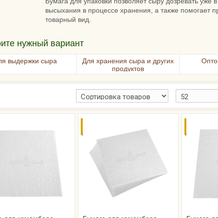
Бумага для упаковки позволяет сыру дозревать уже в
высыхания в процессе хранения, а также помогает п
товарный вид.
ите нужный вариант
ля выдержки сыра
Для хранения сыра и других
Опто
продуктов
КА ОТ
СКИДКИ ОТ
СКИДКА 
ЧЕСТВА
ОБЪЕМА!
КОЛИЧЕС