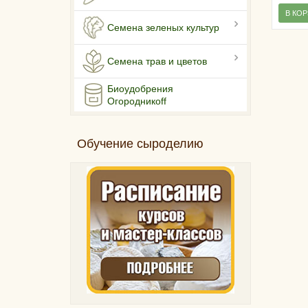
В КО
Семена зеленых культур
Семена трав и цветов
Биоудобрения
Огородникоff
Обучение сыроделию