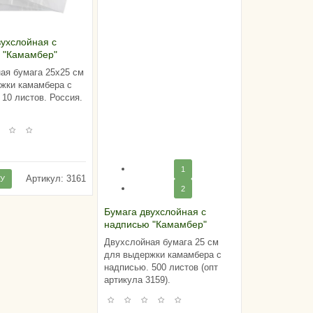
вухслойная с
 "Камамбер"
), Россия (пачка
ая бумага 25х25 см
)
жки камамбера с
 10 листов. Россия.
.
1
Артикул:
3161
НУ
2
Бумага двухслойная с
надписью "Камамбер"
(25х25 см), (пачка 500
Двухслойная бумага 25 см
листов) Россия
для выдержки камамбера с
надписью. 500 листов (опт
артикула 3159).