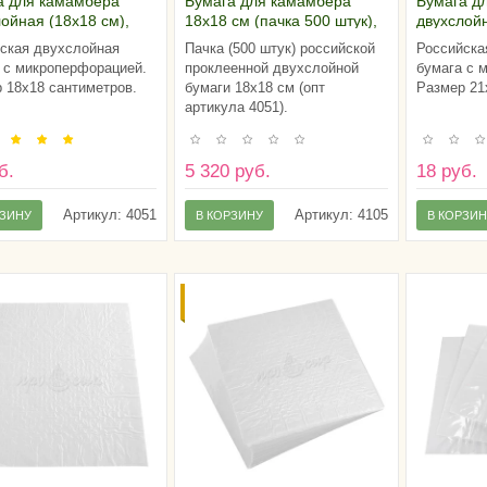
а для камамбера
Бумага для камамбера
Бумага д
ойная (18х18 см),
18х18 см (пачка 500 штук),
двухслойн
я
Россия
Россия
ская двухслойная
Пачка (500 штук) российской
Российска
 с микроперфорацией.
проклеенной двухслойной
бумага с 
 18х18 сантиметров.
бумаги 18х18 см (опт
Размер 21
артикула 4051).
б.
5 320 руб.
18 руб.
Артикул:
4051
Артикул:
4105
РЗИНУ
В КОРЗИНУ
В КОРЗИ
КА ОТ
СКИДКИ ОТ
ЧЕСТВА
ОБЪЕМА