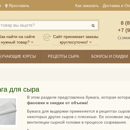
я
Ярославль
Как заказать
Доставка и О
8 (8
+7 (
Как найти на сайте
Сайт принимает заказы
ЗАКА
нужный товар?
круглосуточно!
БУЧАЮЩИЕ КУРСЫ
РЕЦЕПТЫ СЫРА
БОНУСЫ И СКИДКИ
га для сыра
В этом разделе представлена бумага, которая котор
фасовки и скидки от объема!
Бумага для выдержки применяется в рецептах сыров 
некоторых других сыров с плесенью. Ее основная за
вентиляции сырной головки в процессе созревания.