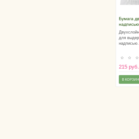
Бумага д
надписью
(25х25 см
Двухслойн
10 листов
для выдер
надписью.
215 руб
В КОРЗИ