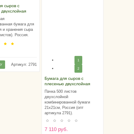
ля сыров с
 двухслойная
пачка 10 листов),
ная
ванная бумага для
я и хранения сыра
листов). Россия.
.
1
Артикул:
2791
НУ
2
Бумага для сыров с
плесенью двухслойная
21х21см (пачка 500 листов),
Пачка 500 листов
Россия
двухслойной
комбинированной бумаги
21х21см, Россия (опт
артикула 2791).
7 110 руб.