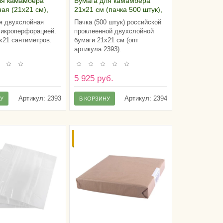
ля камамбера
Бумага для камамбера
ая (21х21 см),
21х21 см (пачка 500 штук),
Россия
я двухслойная
Пачка (500 штук) российской
микроперфорацией.
проклеенной двухслойной
х21 сантиметров.
бумаги 21х21 см (опт
артикула 2393).
5 925 руб.
Артикул:
2393
Артикул:
2394
НУ
В КОРЗИНУ
СКИДКА ОТ
ОБЪЕМА